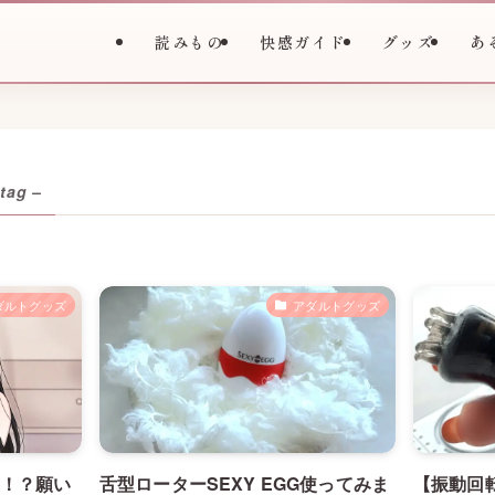
読みもの
快感ガイド
グッズ
あ
 tag –
ダルトグッズ
アダルトグッズ
！？願い
舌型ローターSEXY EGG使ってみま
【振動回