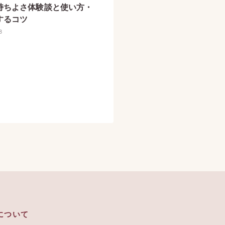
持ちよさ体験談と使い方・
するコツ
8
について