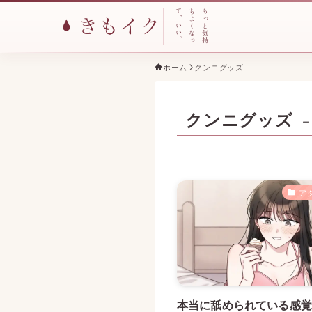
て
ち
も
、
よ
っ
い
く
と
い
な
気
。
っ
持
ホーム
クンニグッズ
クンニグッズ
–
ア
本当に舐められている感覚