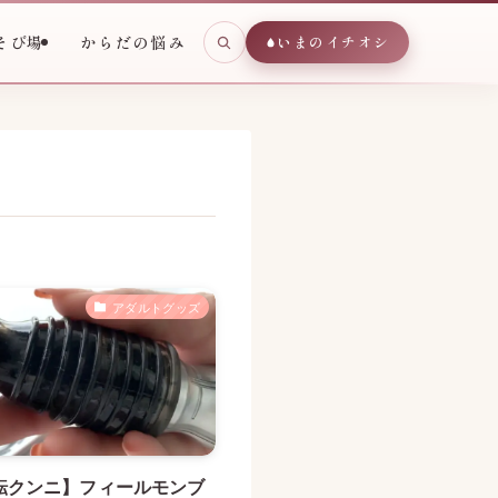
そび場
からだの悩み
いまのイチオシ
アダルトグッズ
転クンニ】フィールモンブ