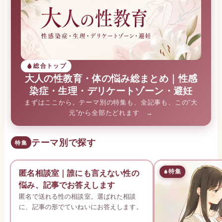
総合トップ
大人の性教育・体の悩み総まとめ｜性感
染症・生理・デリケートゾーン・避妊
まずはここから。テーマ別の特集も、全記事も、この“大
元”から全部たどれます →
テーマ別で探す
特集
特集
特集
匿名相談室｜誰にも言えない性の
悩み、記事でお答えします
匿名で送れる性の相談室。選ばれた相談
に、記事の形でていねいにお答えします。