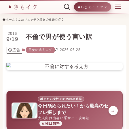
いまのイチオシ
ホーム
ふたりエッチ
男女の過去ログ
2016
不倫で男が使う言い訳
9/19
広告
2026-06-28
男女の過去ログ
感じたい女性のための攻略法
今日舐められたい！から最高のセ
→
フレ探しまで
大人向け出会い系サイト攻略法
女性は無料