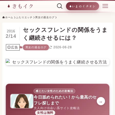
いまのイチオシ
ホーム
ふたりエッチ
男女の過去ログ
セックスフレンドの関係をうま
2016
2/14
く継続させるには？
広告
2026-06-28
男女の過去ログ
感じたい女性のための攻略法
今日舐められたい！から最高のセ
→
フレ探しまで
大人向け出会い系サイト攻略法
女性は無料