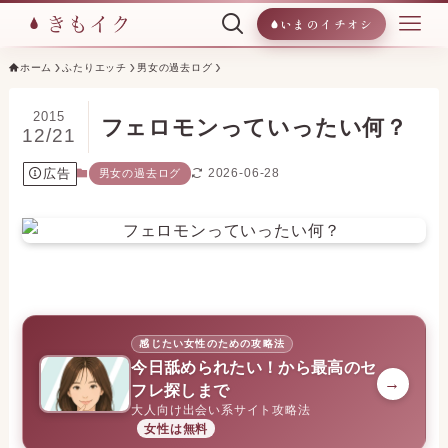
いまのイチオシ
ホーム
ふたりエッチ
男女の過去ログ
2015
フェロモンっていったい何？
12/21
広告
2026-06-28
男女の過去ログ
感じたい女性のための攻略法
今日舐められたい！から最高のセ
→
フレ探しまで
大人向け出会い系サイト攻略法
女性は無料