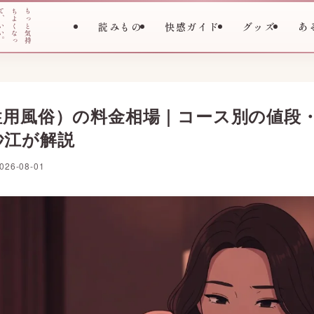
て
ち
も
、
よ
っ
読みもの
快感ガイド
グッズ
あ
い
く
と
い
な
気
。
っ
持
性用風俗）の料金相場｜コース別の値段
紗江が解説
026-08-01