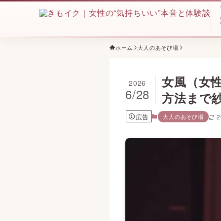
ホーム
大人のあそび場
女風（女
2026
6/28
方法まで
広告
大人のあそび場
2