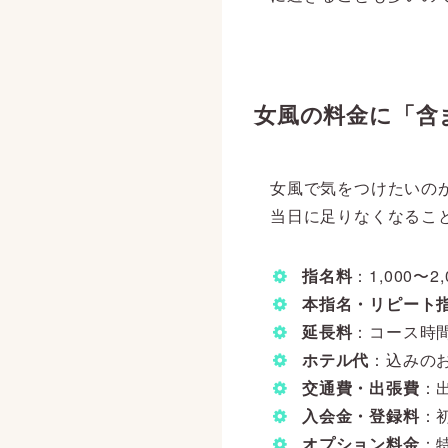
女風の料金に「含
女風で気をつけたいの
当日に足りなくなるこ
指名料
：1,000
本指名・リピート
延長料
：コース時間
ホテル代
：込みの
交通費・出張費
：
入会金・登録料
：
オプション料金
：