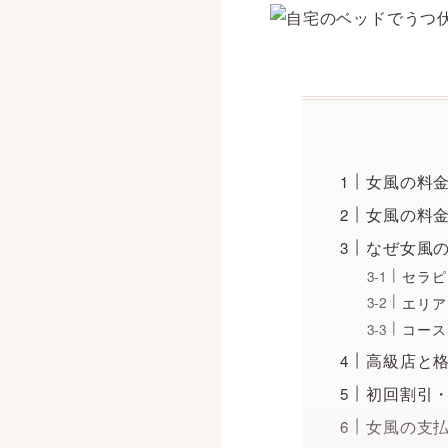
女風の料
女風の料
なぜ女風
セラピ
エリア
コース
高級店と
初回割引
女風の支