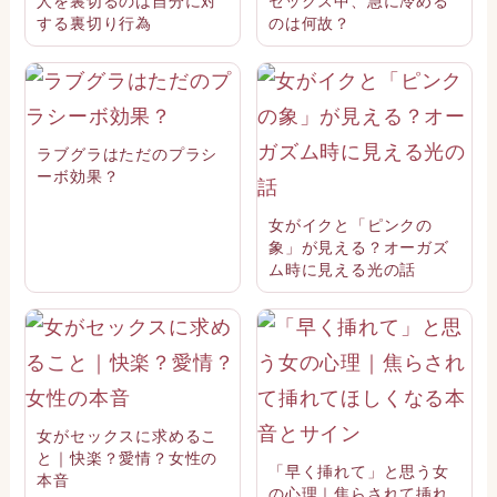
人を裏切るのは自分に対
セックス中、急に冷める
する裏切り行為
のは何故？
ラブグラはただのプラシ
ーボ効果？
女がイクと「ピンクの
象」が見える？オーガズ
ム時に見える光の話
女がセックスに求めるこ
と｜快楽？愛情？女性の
「早く挿れて」と思う女
本音
の心理｜焦らされて挿れ