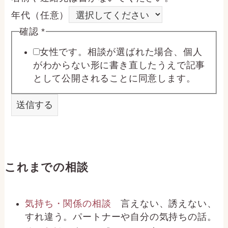
年
年代（任意）
代
確認
*
（
女性です。相談が選ばれた場合、個人
任
がわからない形に書き直したうえで記事
として公開されることに同意します。
意
）
送信する
確
認
相
談
これまでの相談
し
た
気持ち・関係の相談
言えない、誘えない、
い
すれ違う。パートナーや自分の気持ちの話。
こ