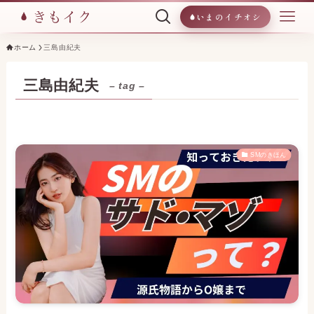
いまのイチオシ
ホーム
三島由紀夫
三島由紀夫
– tag –
SMのきほん