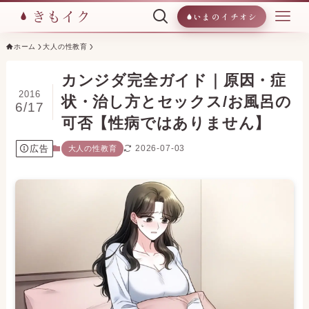
いまのイチオシ
ホーム
大人の性教育
カンジダ完全ガイド｜原因・症
2016
状・治し方とセックス/お風呂の
6/17
可否【性病ではありません】
広告
2026-07-03
大人の性教育