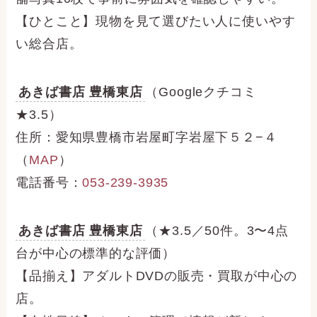
【ひとこと】現物を見て選びたい人に使いやす
い総合店。
あきば書店 豊橋東店
（Googleクチコミ
★3.5）
住所：愛知県豊橋市岩屋町字岩屋下５２−４
（
MAP
）
電話番号：
053-239-3935
あきば書店 豊橋東店
（★3.5／50件。3〜4点
台が中心の標準的な評価）
【品揃え】アダルトDVDの販売・買取が中心の
店。