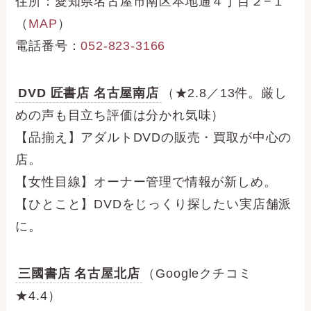
住所：愛知県名古屋市南区本地通４丁目２−１
（
MAP
）
電話番号：
052-823-3166
DVD 匠書店 名古屋南店
（★2.8／13件。厳し
めの声も目立ち評価は分かれ気味）
【品揃え】アダルトDVDの販売・買取が中心の
店。
【女性目線】オーナー管理で情報が新しめ。
【ひとこと】DVDをじっくり探したい実店舗派
に。
三國書店 名古屋北店
（Googleクチコミ
★4.4）