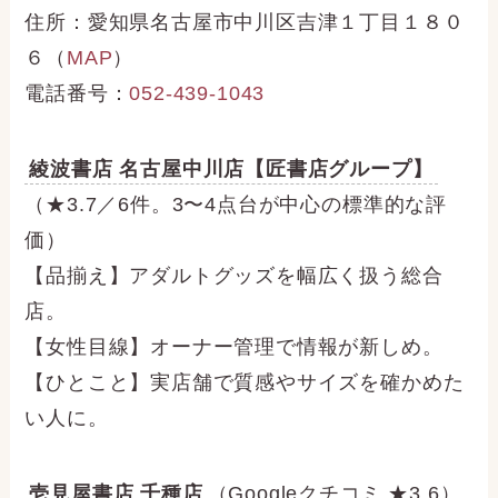
住所：愛知県名古屋市中川区吉津１丁目１８０
６（
MAP
）
電話番号：
052-439-1043
綾波書店 名古屋中川店【匠書店グループ】
（★3.7／6件。3〜4点台が中心の標準的な評
価）
【品揃え】アダルトグッズを幅広く扱う総合
店。
【女性目線】オーナー管理で情報が新しめ。
【ひとこと】実店舗で質感やサイズを確かめた
い人に。
壱見屋書店 千種店
（Googleクチコミ ★3.6）