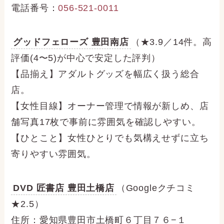
電話番号：
056-521-0011
グッドフェローズ 豊田南店
（★3.9／14件。高
評価(4〜5)が中心で安定した評判）
【品揃え】アダルトグッズを幅広く扱う総合
店。
【女性目線】オーナー管理で情報が新しめ、店
舗写真17枚で事前に雰囲気を確認しやすい。
【ひとこと】女性ひとりでも気構えせずに立ち
寄りやすい雰囲気。
DVD 匠書店 豊田土橋店
（Googleクチコミ
★2.5）
住所：愛知県豊田市土橋町６丁目７６−１