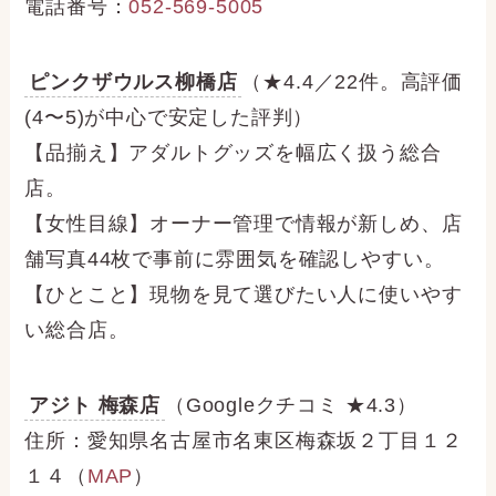
電話番号：
052-569-5005
ピンクザウルス柳橋店
（★4.4／22件。高評価
(4〜5)が中心で安定した評判）
【品揃え】アダルトグッズを幅広く扱う総合
店。
【女性目線】オーナー管理で情報が新しめ、店
舗写真44枚で事前に雰囲気を確認しやすい。
【ひとこと】現物を見て選びたい人に使いやす
い総合店。
アジト 梅森店
（Googleクチコミ ★4.3）
住所：愛知県名古屋市名東区梅森坂２丁目１２
１４（
MAP
）