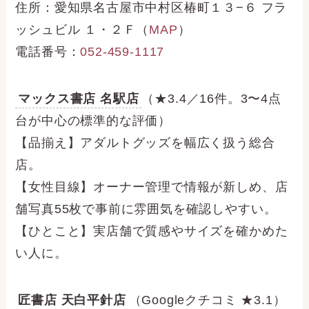
住所：愛知県名古屋市中村区椿町１３−６ フラ
ッシュビル １・２Ｆ（
MAP
）
電話番号：
052-459-1117
マックス書店 名駅店
（★3.4／16件。3〜4点
台が中心の標準的な評価）
【品揃え】アダルトグッズを幅広く扱う総合
店。
【女性目線】オーナー管理で情報が新しめ、店
舗写真55枚で事前に雰囲気を確認しやすい。
【ひとこと】実店舗で質感やサイズを確かめた
い人に。
匠書店 天白平針店
（Googleクチコミ ★3.1）