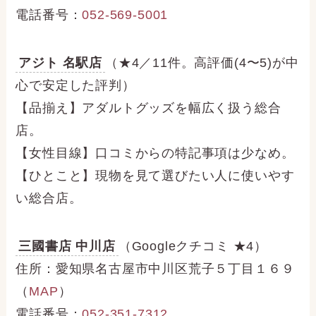
電話番号：
052-569-5001
アジト 名駅店
（★4／11件。高評価(4〜5)が中
心で安定した評判）
【品揃え】アダルトグッズを幅広く扱う総合
店。
【女性目線】口コミからの特記事項は少なめ。
【ひとこと】現物を見て選びたい人に使いやす
い総合店。
三國書店 中川店
（Googleクチコミ ★4）
住所：愛知県名古屋市中川区荒子５丁目１６９
（
MAP
）
電話番号：
052-351-7312