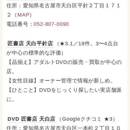
住所：愛知県名古屋市天白区平針２丁目１７１
２（
MAP
）
電話番号：
052-807-0090
匠書店 天白平針店
（★3.1／19件。3〜4点台
が中心の標準的な評価）
【品揃え】アダルトDVDの販売・買取が中心の
店。
【女性目線】オーナー管理で情報が新しめ。
【ひとこと】DVDをじっくり探したい実店舗派
に。
DVD 匠書店 天白店
（Googleクチコミ ★3）
住所：愛知県名古屋市天白区一本松２丁目１０