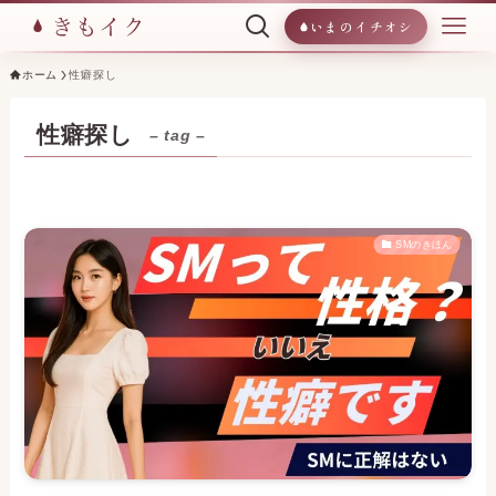
いまのイチオシ
ホーム
性癖探し
性癖探し
– tag –
SMのきほん