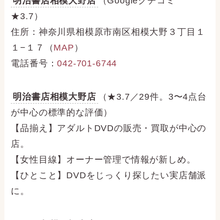
明治書店相模大野店
（Googleクチコミ
★3.7）
住所：神奈川県相模原市南区相模大野３丁目１
１−１７（
MAP
）
電話番号：
042-701-6744
明治書店相模大野店
（★3.7／29件。3〜4点台
が中心の標準的な評価）
【品揃え】アダルトDVDの販売・買取が中心の
店。
【女性目線】オーナー管理で情報が新しめ。
【ひとこと】DVDをじっくり探したい実店舗派
に。