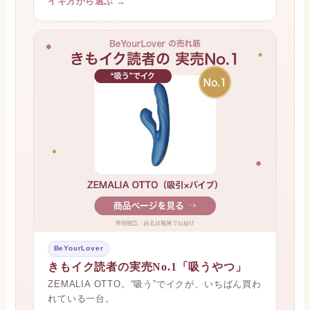
ラブトリップ
クンニでイク！から、潮吹きまで
女性スタッフ運営の通販。中身のわからない梱包
で届く。
イキ方から選ぶ →