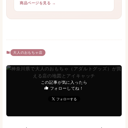
BeYourLover
きもイク読者の実売No.1「吸うやつ」
ZEMALIA OTTO。“吸う”でイクが、いちばん買わ
れている一台。
商品ページを見る →
大人のおもちゃ店