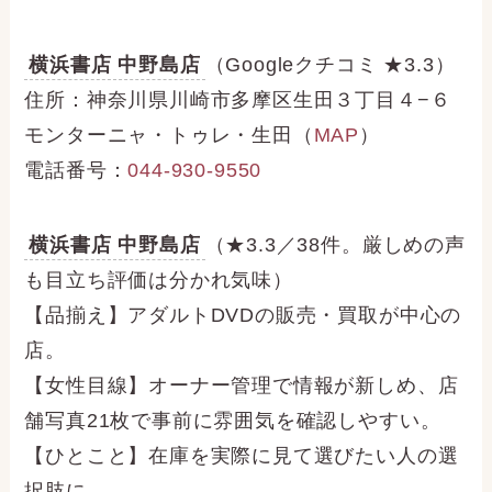
横浜書店 中野島店
（Googleクチコミ ★3.3）
住所：神奈川県川崎市多摩区生田３丁目４−６
モンターニャ・トゥレ・生田（
MAP
）
電話番号：
044-930-9550
横浜書店 中野島店
（★3.3／38件。厳しめの声
も目立ち評価は分かれ気味）
【品揃え】アダルトDVDの販売・買取が中心の
店。
【女性目線】オーナー管理で情報が新しめ、店
舗写真21枚で事前に雰囲気を確認しやすい。
【ひとこと】在庫を実際に見て選びたい人の選
択肢に。