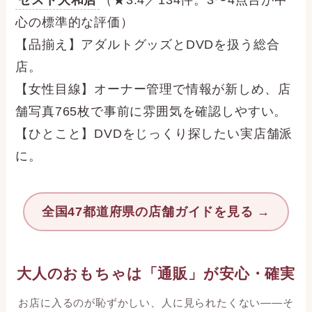
ゼスト大和店
（★3.4／134件。3〜4点台が中
心の標準的な評価）
【品揃え】アダルトグッズとDVDを扱う総合
店。
【女性目線】オーナー管理で情報が新しめ、店
舗写真765枚で事前に雰囲気を確認しやすい。
【ひとこと】DVDをじっくり探したい実店舗派
に。
全国47都道府県の店舗ガイドを見る →
大人のおもちゃは「通販」が安心・確実
お店に入るのが恥ずかしい、人に見られたくない——そ