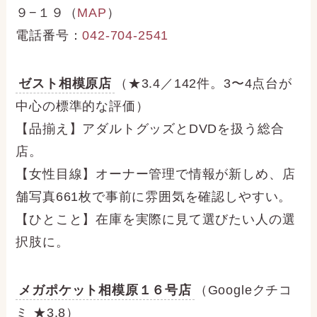
９−１９（
MAP
）
電話番号：
042-704-2541
ゼスト相模原店
（★3.4／142件。3〜4点台が
中心の標準的な評価）
【品揃え】アダルトグッズとDVDを扱う総合
店。
【女性目線】オーナー管理で情報が新しめ、店
舗写真661枚で事前に雰囲気を確認しやすい。
【ひとこと】在庫を実際に見て選びたい人の選
択肢に。
メガポケット相模原１６号店
（Googleクチコ
ミ ★3.8）