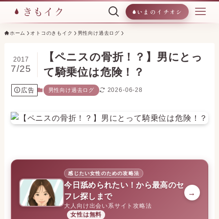
いまのイチオシ
ホーム
オトコのきもイク
男性向け過去ログ
【ペニスの骨折！？】男にとっ
2017
7/25
て騎乗位は危険！？
広告
2026-06-28
男性向け過去ログ
感じたい女性のための攻略法
今日舐められたい！から最高のセ
→
フレ探しまで
大人向け出会い系サイト攻略法
女性は無料