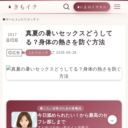
いまのイチオシ
ホーム
ふたりエッチ
真夏の暑いセックスどうして
2017
8/08
る？身体の熱さを防ぐ方法
広告
2026-06-28
ふたりエッチ
感じたい女性のための攻略法
今日舐められたい！から最高のセ
→
フレ探しまで
大人向け出会い系サイト攻略法