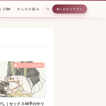
そび場
からだの悩み
いまのイチオシ
セックスの体位48手
がし｜セックス48手のやり