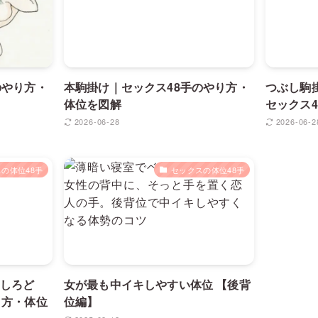
のやり方・
本駒掛け｜セックス48手のやり方・
つぶし駒
体位を図解
セックス
2026-06-28
2026-06-2
の体位48手
セックスの体位48手
しろど
女が最も中イキしやすい体位 【後背
り方・体位
位編】