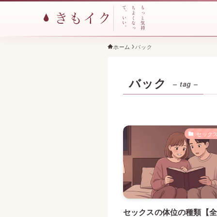
て
ち
も
、
よ
っ
い
く
と
い
な
気
。
っ
持
ホーム
バック
バック
– tag –
セックス
セックスの体位の種類【全