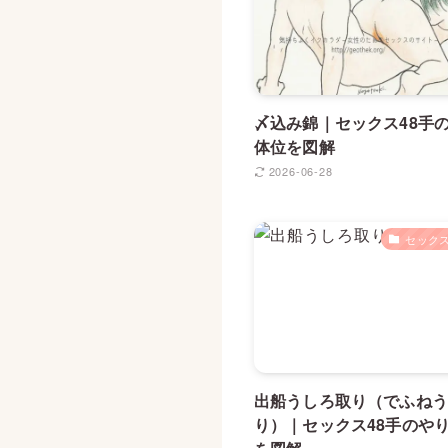
〆込み錦｜セックス48手
体位を図解
2026-06-28
セックス
出船うしろ取り（でふねう
り）｜セックス48手のや