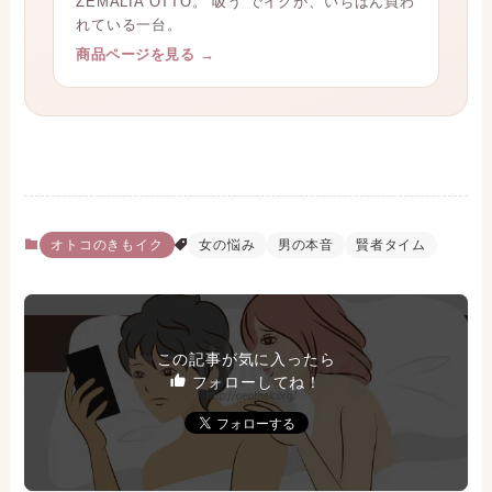
ZEMALIA OTTO。“吸う”でイクが、いちばん買わ
れている一台。
商品ページを見る →
オトコのきもイク
女の悩み
男の本音
賢者タイム
この記事が気に入ったら
フォローしてね！