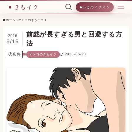
いまのイチオシ
ホーム
オトコのきもイク
前戯が長すぎる男と回避する方
2016
9/16
法
広告
2026-06-28
オトコのきもイク