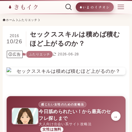
いまのイチオシ
ホーム
ふたりエッチ
セックススキルは積めば積む
2016
10/26
ほど上がるのか？
広告
2026-06-28
ふたりエッチ
感じたい女性のための攻略法
今日舐められたい！から最高のセ
→
フレ探しまで
大人向け出会い系サイト攻略法
女性は無料