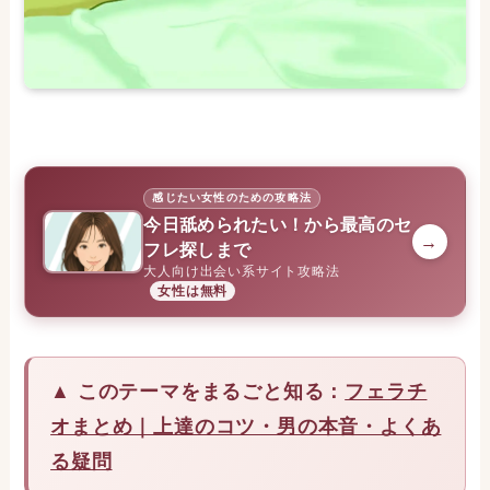
感じたい女性のための攻略法
今日舐められたい！から最高のセ
→
フレ探しまで
大人向け出会い系サイト攻略法
女性は無料
▲ このテーマをまるごと知る：
フェラチ
オまとめ｜上達のコツ・男の本音・よくあ
る疑問