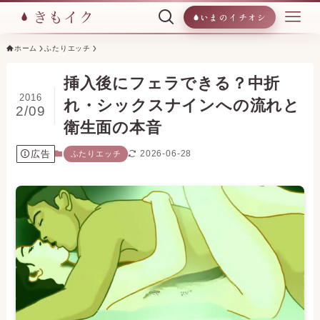
いまのイチオシ
ホーム
ふたりエッチ
挿入後にフェラできる？中折
2016
れ・シックスナインへの流れと
2/09
衛生面の本音
広告
2026-06-28
ふたりエッチ