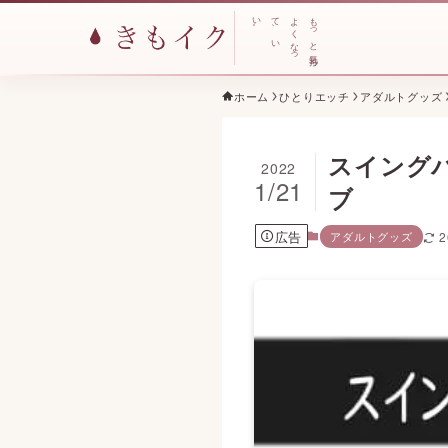
い
て
よ
も
。
、
く
っ
い
な
と
っ
気
持
ち
ホーム
ひとりエッチ
アダルトグッズ
スイング
2022
1/21
ブ
広告
アダルトグッズ
2