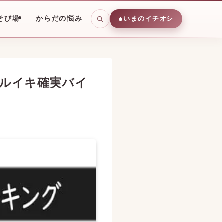
そび場
からだの悩み
いまのイチオシ
ルイキ確実バイ