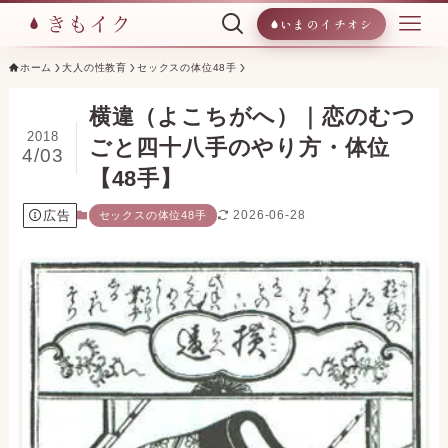
いまのイチオシ
ホーム
大人の性教育
セックスの体位48手
横違（よこちがへ）｜恋のむつ
2018
ごと四十八手のやり方・体位
4/03
【48手】
広告
2026-06-28
セックスの体位48手