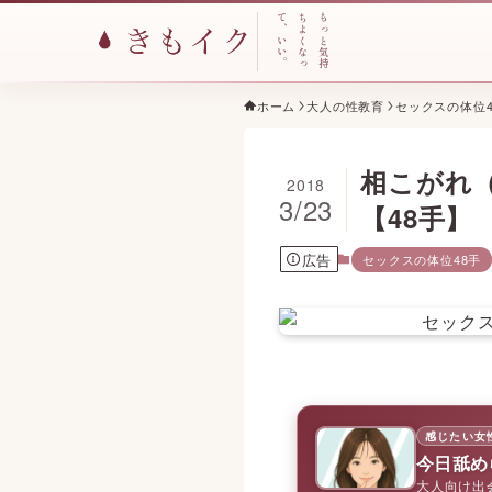
て
ち
も
、
よ
っ
い
く
と
い
な
気
。
っ
持
ホーム
大人の性教育
セックスの体位4
相こがれ
2018
3/23
【48手】
広告
セックスの体位48手
感じたい女
今日舐め
大人向け出