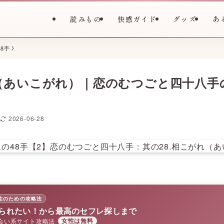
読みもの
快感ガイド
グッズ
あ
8手
（あいこがれ）｜恋のむつごと四十八手
2026-06-28
性のための攻略法
られたい！から最高のセフレ探しまで
会い系サイト攻略法
女性は無料