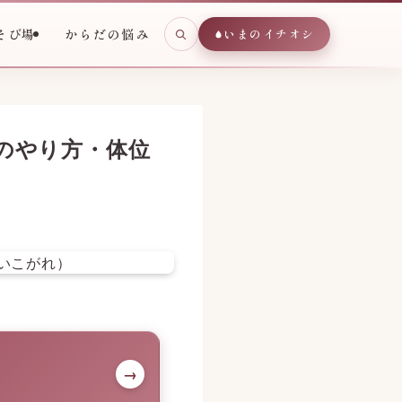
そび場
からだの悩み
いまのイチオシ
のやり方・体位
→