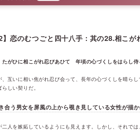
【2】恋のむつごと四十八手：其の28.相こ
 たがひに相こがれ忍びあひて 年頃の心づくしをはらし侍
が、互いに相い焦がれ忍び会って、長年の心づくしを晴らし
ばらしい契りだ。
き合う男女を屏風の上から覗き見している女性が描か
が二人を嫉妬しているようにも見えます。しかし、それでは