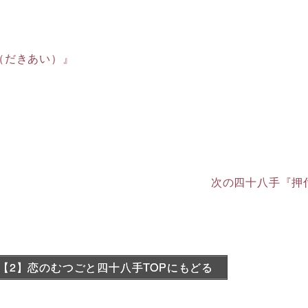
（だきあい）』
次の四十八手『押
【2】恋のむつごと四十八手TOPにもどる