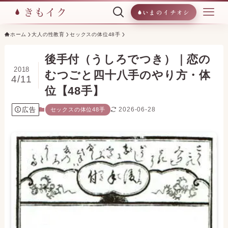
いまのイチオシ
ホーム
大人の性教育
セックスの体位48手
後手付（うしろでつき）｜恋の
2018
むつごと四十八手のやり方・体
4/11
位【48手】
広告
2026-06-28
セックスの体位48手