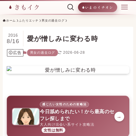
いまのイチオシ
ホーム
ふたりエッチ
男女の過去ログ
2016
愛が憎しみに変わる時
8/16
広告
2026-06-28
男女の過去ログ
感じたい女性のための攻略法
今日舐められたい！から最高のセ
→
フレ探しまで
大人向け出会い系サイト攻略法
女性は無料