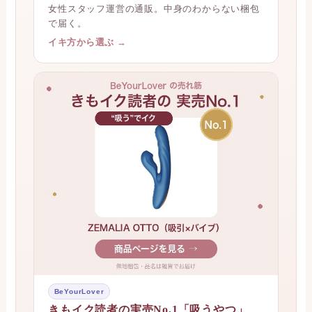
女性スタッフ運営の通販。中身のわからない梱包
で届く。
イキ方から選ぶ →
BeYourLover
きもイク読者の実売No.1「吸うやつ」