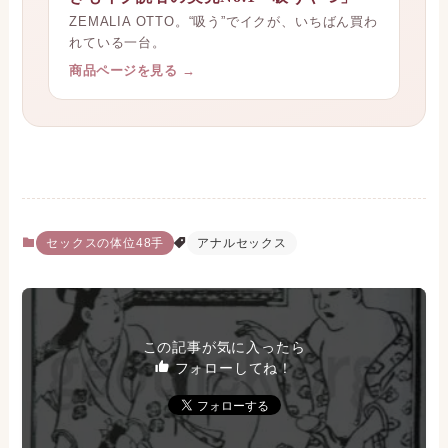
ZEMALIA OTTO。“吸う”でイクが、いちばん買わ
れている一台。
商品ページを見る →
セックスの体位48手
アナルセックス
この記事が気に入ったら
フォローしてね！