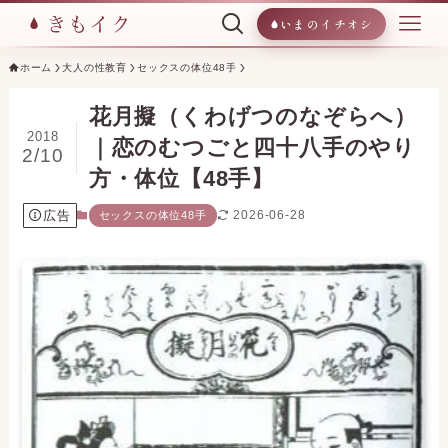
いまのイチオシ
ホーム
大人の性教育
セックスの体位48手
花月擬（くわげつのなぞらへ）
2018
｜恋のむつごと四十八手のやり
2/10
方・体位【48手】
広告
2026-06-28
セックスの体位48手