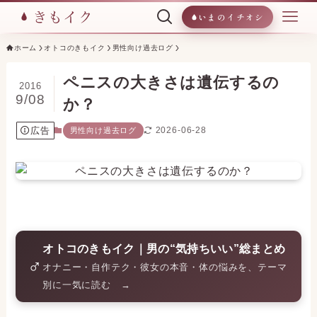
いまのイチオシ
ホーム
オトコのきもイク
男性向け過去ログ
ペニスの大きさは遺伝するの
2016
9/08
か？
広告
2026-06-28
男性向け過去ログ
オトコのきもイク｜男の“気持ちいい”総まとめ
♂
オナニー・自作テク・彼女の本音・体の悩みを、テーマ
別に一気に読む →