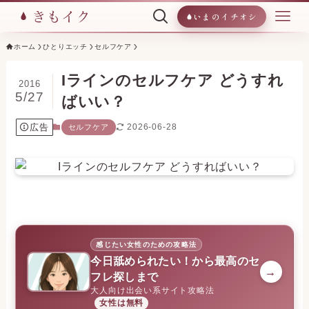
いまのイチオシ
ホーム
ひとりエッチ
セルフケア
Iラインのセルフケア どうすれ
2016
5/27
ばいい？
広告
2026-06-28
セルフケア
感じたい女性のための攻略法
今日舐められたい！から最高のセ
→
フレ探しまで
大人向け出会い系サイト攻略法
女性は無料