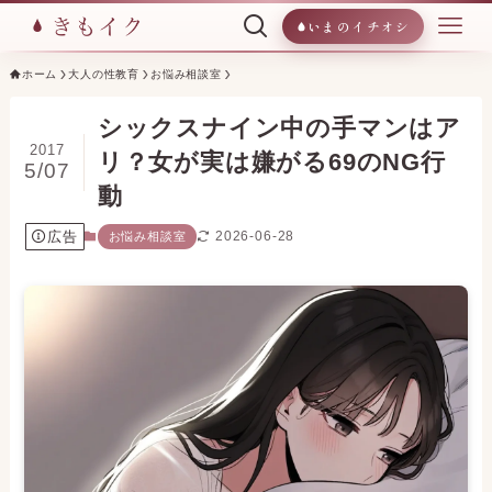
いまのイチオシ
ホーム
大人の性教育
お悩み相談室
シックスナイン中の手マンはア
2017
リ？女が実は嫌がる69のNG行
5/07
動
広告
2026-06-28
お悩み相談室