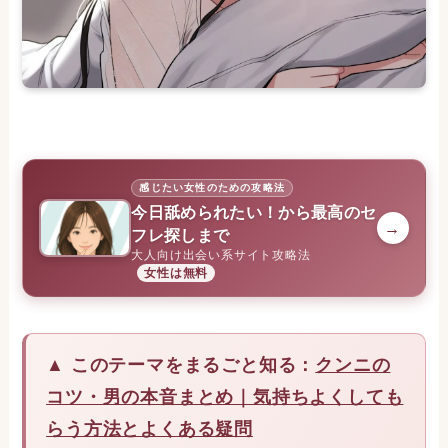
感じたい女性のための攻略法
今日舐められたい！から最高のセ
→
フレ探しまで
大人向け出会い系サイト攻略法
女性は無料
▲ このテーマをまるごと知る：
クンニの
コツ・男の本音まとめ｜気持ちよくしても
らう方法とよくある疑問