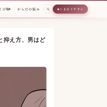
そび場
からだの悩み
いまのイチオシ
と抑え方、男はど