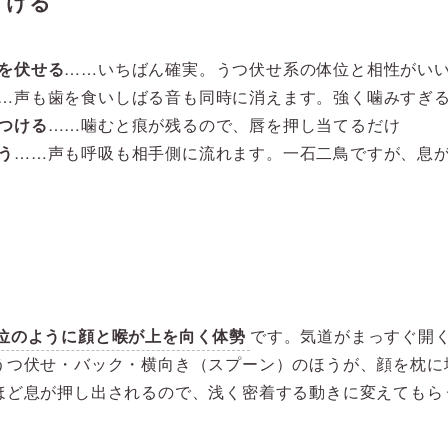
ずける
を伏せる
……いちばん確実。うつ伏せ系の体位と相性がい
…声も歯を食いしばる音も同時に消えます。強く噛みすぎ
つける
……噛むと痕が残るので、唇を押し当てるだけ
う
……声も呼吸も相手側に流れます。一石二鳥ですが、息
位のように顔と喉が上を向く体勢
です。気道がまっすぐ開
うつ伏せ・バック・横向き（スプーン）のほうが、顔を枕に
ほど息が押し出されるので、浅く密着する動きに変えてもら