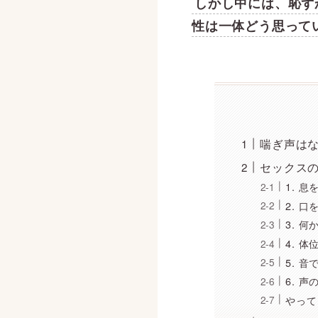
しかし中には、恥ず
性は一体どう思って
喘ぎ声は
セックス
1. 
2. 
3. 
4. 
5. 
6. 
やって