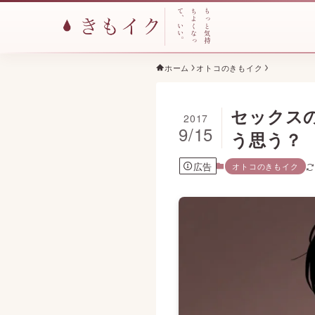
て
ち
も
、
よ
っ
い
く
と
い
な
気
。
っ
持
ホーム
オトコのきもイク
セックス
2017
9/15
う思う？
広告
オトコのきもイク