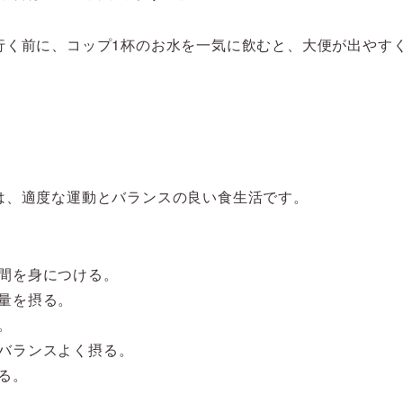
行く前に、コップ1杯のお水を一気に飲むと、大便が出やす
は、適度な運動とバランスの良い食生活です。
間を身につける。
量を摂る。
。
バランスよく摂る。
る。