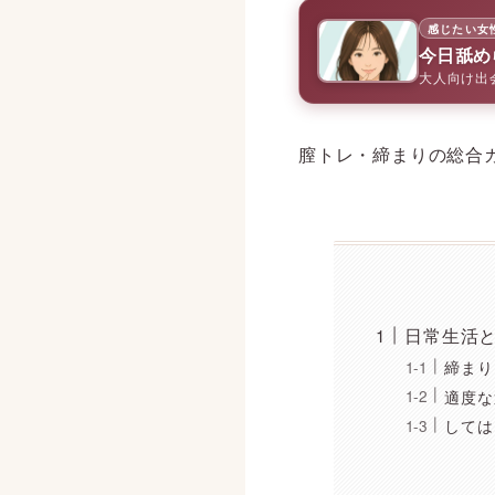
感じたい女
今日舐め
大人向け出
膣トレ・締まりの総合
日常生活
締まり
適度な
しては