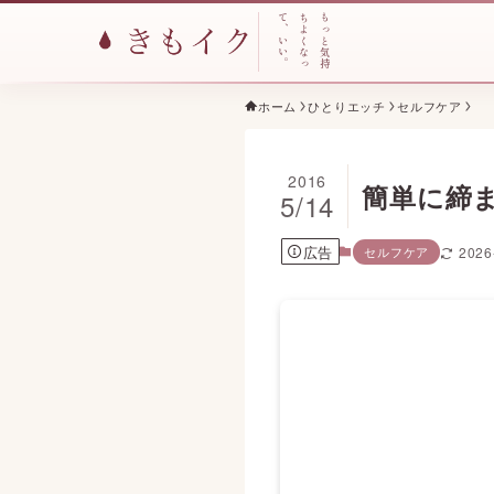
て
ち
も
、
よ
っ
い
く
と
い
な
気
。
っ
持
ホーム
ひとりエッチ
セルフケア
2016
簡単に締
5/14
広告
セルフケア
2026