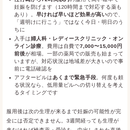
妊娠を防げます（120時間まで対応する薬も
あり）。
早ければ早いほど効果が高い
ので、
「週明けに行こう」ではなく今日・明日のう
ちに
入手は
婦人科・レディースクリニック・オン
ライン診療
。費用は自費で
7,000〜15,000円
前後
が相場。一部の薬局での販売も始まって
いますが、対応状況は地域差が大きいので事
前に電話確認を
アフターピルは
あくまで緊急手段
。何度も頼
る状況なら、低用量ピルへの切り替えを考え
るタイミングです
服用後は次の生理が来るまで妊娠の可能性が完
全には否定できません。3週間経っても生理が
来なければ検査薬・受診を。中出しされた直後