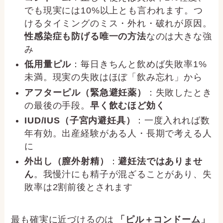
でも現実には10%以上とも言われます。つ
けるタイミングのミス・外れ・破れが原因。
性感染症も防げる唯一の方法
なのは大きな強
み
低用量ピル
：毎日きちんと飲めば失敗率1%
未満。現実の失敗はほぼ「飲み忘れ」から
アフターピル（緊急避妊薬）
：失敗したとき
の最後の手段。
早く飲むほど効く
IUD/IUS（子宮内避妊具）
：一度入れれば数
年有効。出産経験がある人・長期で考える人
に
外出し（膣外射精）
：
避妊法ではありませ
ん
。我慢汁にも精子が混ざることがあり、失
敗率は2割前後とされます
最も確実に近づけるのは
「ピル＋コンドーム」