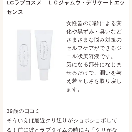
LCラブコスメ ＬＣジャムウ・デリケートエッ
センス
女性器の加齢による変
化や黒ずみ・臭いなど
さまさまな悩み対策の
セルフケアができるジ
ェル状美容液です。
気になる部分になじま
せるだけで、潤いを与
え若々しさを取り戻し
ます。
39歳の口コミ
そういえば最近クリ辺りがショボショボして
る！前に彼とラブタイムの時にも「クリがな