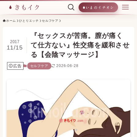
いまのイチオシ
ホーム
ひとりエッチ
セルフケア
『セックスが苦痛。膣が痛く
2017
て仕方ない』性交痛を緩和させ
11/15
る【会陰マッサージ】
広告
2026-06-28
セルフケア