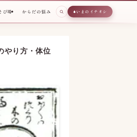
そび場
からだの悩み
いまのイチオシ
のやり方・体位