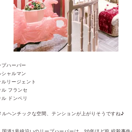
ープハーバー
ルシャルマン
テルリージェント
ル フランセ
ル ドンペリ
メルヘンチックな空間、テンションが上がりそうですね♪
国道1号線沿いのリープハーバーは、20年ほど前 絞殺事