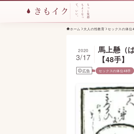
て
ち
も
、
よ
っ
い
く
と
い
な
気
。
っ
持
ホーム
大人の性教育
セックスの体位4
馬上懸（
2020
3/17
【48手】
広告
セックスの体位48手