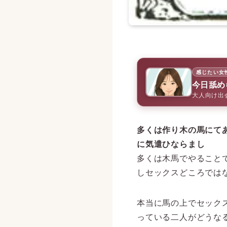
感じたい女
今日舐め
大人向け出
多くは作り木の馬にて
に気遣ひならまし
多くは木馬でやること
しセックスどころでは
本当に馬の上でセック
っている二人がどうな