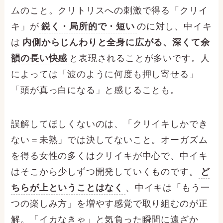
ムのこと。クリトリスへの刺激で得る「クリイ
キ」が
鋭く・局所的で・短い
のに対し、中イキ
は
内側からじんわりと全身に広がる、深くて余
韻の長い快感
と表現されることが多いです。人
によっては「波のように何度も押し寄せる」
「頭が真っ白になる」と感じることも。
誤解してほしくないのは、「クリイキしかでき
ない＝未熟」では決してないこと。オーガズム
を得る女性の多くはクリイキが中心で、中イキ
はそこから少しずつ開発していくものです。
ど
ちらが上ということはなく
、中イキは「もう一
つの楽しみ方」を増やす感覚で取り組むのが正
解。「イカなきゃ」と気負った瞬間に遠ざか