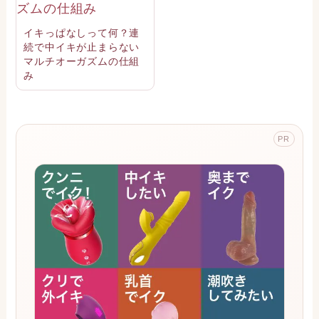
イキっぱなしって何？連
続で中イキが止まらない
マルチオーガズムの仕組
み
PR